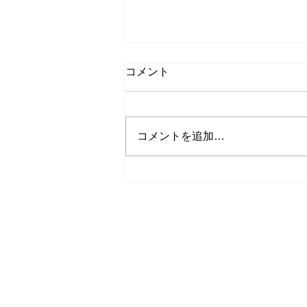
コメント
コメントを追加…
ヨドバシカメラ 「地球を撮
る」撮影会にコスプレイヤー
が参加しました。