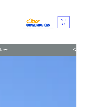
ME
NU
News